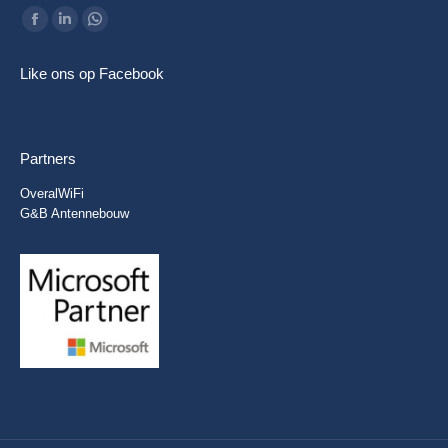
Vind ons op:
Facebook
Linkedin
Whatsapp
page
page
page
Like ons op Facebook
opens
opens
opens
in
in
in
new
new
new
Partners
window
window
window
OveralWiFi
G&B Antennebouw