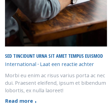
SED TINCIDUNT URNA SIT AMET TEMPUS EUISMOD
International
Laat een reactie achter
Morbi eu enim ac risus varius porta ac nec
dui. Praesent eleifend, ipsum et bibendum
lobortis, ex nulla laoreet!
Read more