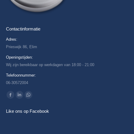
Contactinformatie
Adres:
Prieswijk 86, Elim
Openingstijden:
Wij zijn bereikbaar op werkdagen van 18:00 - 21:00
Telefoonnummer:
06-30572004
Vind ons op:
Facebook
Linkedin
Whatsapp
page
page
page
Like ons op Facebook
opens
opens
opens
in
in
in
new
new
new