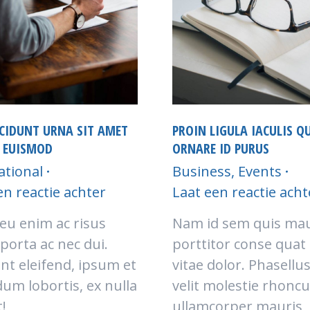
NCIDUNT URNA SIT AMET
PROIN LIGULA IACULIS Q
 EUISMOD
ORNARE ID PURUS
ational
Business
,
Events
en reactie achter
Laat een reactie acht
eu enim ac risus
Nam id sem quis mau
 porta ac nec dui.
porttitor conse quat 
nt eleifend, ipsum et
vitae dolor. Phasellus
um lobortis, ex nulla
velit molestie rhonc
!
ullamcorper mauris