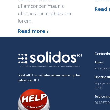
ullamcorper mauris
Read 
ultricies mi at pharetra
lorem.
Read more
Contactin
Adres:
Prieswijk 
SolidosICT is uw betrouwbare partner op het
Openingsti
gebied van ICT.
Wij zijn b
21:00
Telefoonn
06-305720