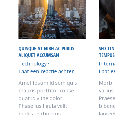
QUISQUE AT NIBH AC PURUS
SED TI
ALIQUET ACCUMSAN
TEMPUS
Technology
Intern
Laat een reactie achter
Laat e
Amet ipsum id sem quis
Morbi 
mauris porttitor conse
varius
quat id vitae dolor.
Praese
Phasellus ligula velit
bibend
molestie rhoncus
laoreet