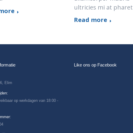
ultricies mi at pharet
more
Read more
formatie
Like ons op Facebook
86, Elim
jden:
ereikbaar op werkdagen van 18:00 -
ummer:
04